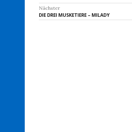
Beitrag:
Nächster
Nächster
DIE DREI MUSKETIERE – MILADY
Beitrag: