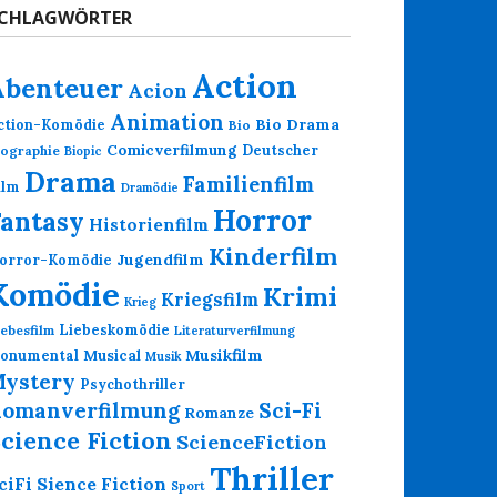
CHLAGWÖRTER
Action
Abenteuer
Acion
Animation
Bio Drama
ction-Komödie
Bio
Comicverfilmung
Deutscher
iographie
Biopic
Drama
Familienfilm
ilm
Dramödie
Horror
Fantasy
Historienfilm
Kinderfilm
Jugendfilm
orror-Komödie
Komödie
Krimi
Kriegsfilm
Krieg
Liebeskomödie
iebesfilm
Literaturverfilmung
Musikfilm
onumental
Musical
Musik
ystery
Psychothriller
omanverfilmung
Sci-Fi
Romanze
cience Fiction
ScienceFiction
Thriller
Sience Fiction
ciFi
Sport