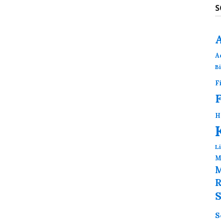
S
A
B
F
H
L
M
M
R
S
S