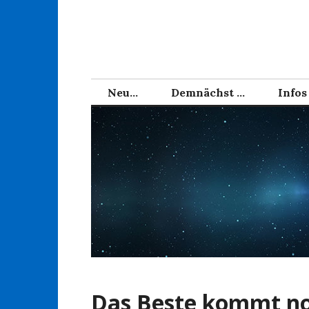
Zum
Inhalt
springen
Neu…
Demnächst …
Infos
Das Beste kommt n