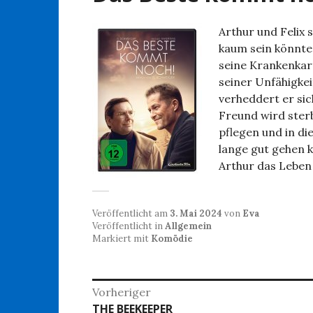
Arthur und Felix 
kaum sein könnte
seine Krankenkart
seiner Unfähigke
verheddert er sic
Freund wird ster
pflegen und in di
lange gut gehen k
Arthur das Leben 
Veröffentlicht am
3. Mai 2024
von
Eva
Veröffentlicht in
Allgemein
Markiert mit
Komödie
Beitragsnavigation
Vorheriger
Vorheriger
THE BEEKEEPER