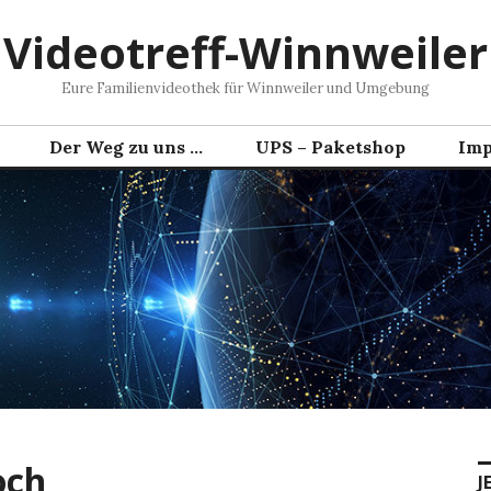
Videotreff-Winnweiler
Eure Familienvideothek für Winnweiler und Umgebung
Der Weg zu uns …
UPS – Paketshop
Imp
och
J