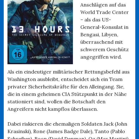
Anschlägen auf das
World Trade Center
– als das US-
General-Konsulat in
Bengasi, Libyen,
überraschend mit
schwerem Geschütz
angegriffen wird.
Als ein eindeutiger militärischer Rettungsbefehl aus
Washington ausbleibt, entscheidet sich ein Team
privater Sicherheitskräfte für den Alleingang. Sie,
die in einem geheimen CIA Stützpunkt in der Nähe
stationiert sind, wollen die Botschaft den
Angreifern nicht kampflos überlassen.
Dabei riskieren die ehemaligen Soldaten Jack (John
Krasinski), Rone (James Badge Dale), Tanto (Pablo
Schreiber), Boon (David Denman), Oz (Max Martini)