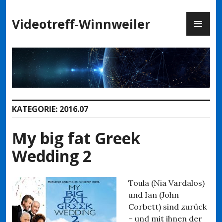
Zum
PR
Inhalt
Videotreff-Winnweiler
ME
springen
KATEGORIE:
2016.07
My big fat Greek
Wedding 2
Toula (Nia Vardalos)
und Ian (John
Corbett) sind zurück
– und mit ihnen der