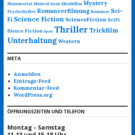
Mystery
Musikfilm
Monumental
Musical
Musik
Romanverfilmung
Sci-
Psychothriller
Romanze
Science Fiction
Fi
ScienceFiction
SciFi
Thriller
Trickfilm
Sience Fiction
Sport
Unterhaltung
Western
META
Anmelden
Eintrags-Feed
Kommentar-Feed
WordPress.org
ÖFFNUNGSZEITEN UND TELEFON
Montag – Samstag
11-13 und 15-18 Uhr