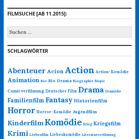
FILMSUCHE [AB 11.2015]:
Suchen
nach:
SCHLAGWÖRTER
Action
Abenteuer
Acion
Action-Komödie
Animation
Bio Drama
Bio
Biographie
Biopic
Drama
Comicverfilmung
Deutscher Film
Dramödie
Fantasy
Familienfilm
Historienfilm
Horror
Jugendfilm
Horror-Komödie
Komödie
Kinderfilm
Kriegsfilm
Krieg
Krimi
Liebeskomödie
Liebesfilm
Literaturverfilmung