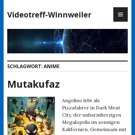
Zum
PR
Inhalt
Videotreff-Winnweiler
ME
springen
SCHLAGWORT:
ANIME
Mutakufaz
Angelino lebt als
Pizzafahrer in Dark Meat
City, der unbarmherzigen
Megalopolis im sonnigen
Kalifornien. Gemeinsam mit