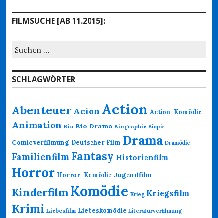
FILMSUCHE [AB 11.2015]:
Suchen
nach:
SCHLAGWÖRTER
Action
Abenteuer
Acion
Action-Komödie
Animation
Bio Drama
Bio
Biographie
Biopic
Drama
Comicverfilmung
Deutscher Film
Dramödie
Fantasy
Familienfilm
Historienfilm
Horror
Jugendfilm
Horror-Komödie
Komödie
Kinderfilm
Kriegsfilm
Krieg
Krimi
Liebeskomödie
Liebesfilm
Literaturverfilmung