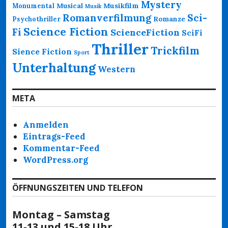
Mystery
Musikfilm
Monumental
Musical
Musik
Romanverfilmung
Sci-
Psychothriller
Romanze
Science Fiction
Fi
ScienceFiction
SciFi
Thriller
Trickfilm
Sience Fiction
Sport
Unterhaltung
Western
META
Anmelden
Eintrags-Feed
Kommentar-Feed
WordPress.org
ÖFFNUNGSZEITEN UND TELEFON
Montag – Samstag
11-13 und 15-18 Uhr