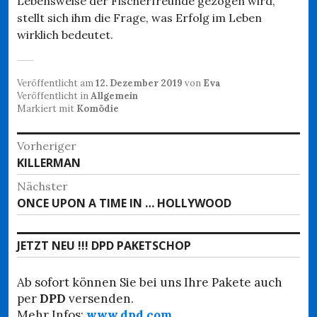
Lebensweise der Fischerfreunde gezogen wird,
stellt sich ihm die Frage, was Erfolg im Leben
wirklich bedeutet.
Veröffentlicht am
12. Dezember 2019
von
Eva
Veröffentlicht in
Allgemein
Markiert mit
Komödie
Beitragsnavigation
Vorheriger
Vorheriger
KILLERMAN
Beitrag:
Nächster
Nächster
ONCE UPON A TIME IN … HOLLYWOOD
Beitrag:
JETZT NEU !!! DPD PAKETSCHOP
Ab sofort können Sie bei uns Ihre Pakete auch
per
DPD
versenden.
Mehr Infos:
www.dpd.com