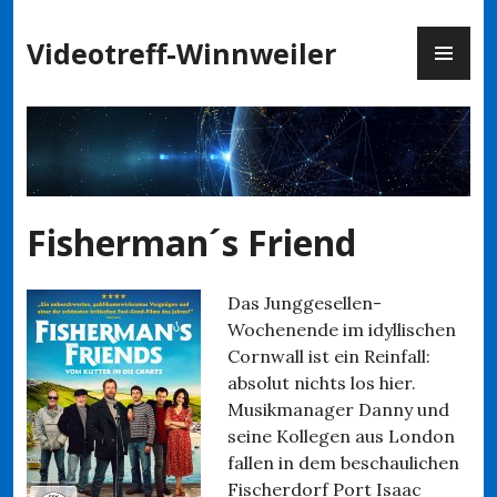
Zum
PR
Inhalt
Videotreff-Winnweiler
ME
springen
Fisherman´s Friend
Das Junggesellen-
Wochenende im idyllischen
Cornwall ist ein Reinfall:
absolut nichts los hier.
Musikmanager Danny und
seine Kollegen aus London
fallen in dem beschaulichen
Fischerdorf Port Isaac