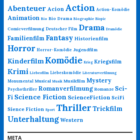
Action
Abenteuer
Acion
Action-Komödie
Animation
Bio Drama
Bio
Biographie
Biopic
Drama
Comicverfilmung
Deutscher Film
Dramödie
Fantasy
Familienfilm
Historienfilm
Horror
Jugendfilm
Horror-Komödie
Komödie
Kinderfilm
Kriegsfilm
Krieg
Krimi
Liebeskomödie
Liebesfilm
Literaturverfilmung
Mystery
Musikfilm
Monumental
Musical
Musik
Romanverfilmung
Sci-
Psychothriller
Romanze
Science Fiction
Fi
ScienceFiction
SciFi
Thriller
Trickfilm
Sience Fiction
Sport
Unterhaltung
Western
META