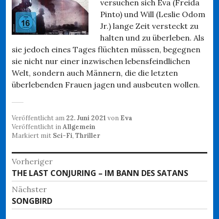
versuchen sich Eva (Freida
Pinto) und Will (Leslie Odom
Jr.) lange Zeit versteckt zu
halten und zu überleben. Als
sie jedoch eines Tages flüchten müssen, begegnen
sie nicht nur einer inzwischen lebensfeindlichen
Welt, sondern auch Männern, die die letzten
überlebenden Frauen jagen und ausbeuten wollen.
Veröffentlicht am
22. Juni 2021
von
Eva
Veröffentlicht in
Allgemein
Markiert mit
Sci-Fi
,
Thriller
Beitragsnavigation
Vorheriger
Vorheriger
THE LAST CONJURING – IM BANN DES SATANS
Beitrag:
Nächster
Nächster
SONGBIRD
Beitrag: