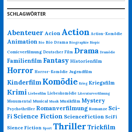
nach:
SCHLAGWÖRTER
Action
Abenteuer
Acion
Action-Komödie
Animation
Bio Drama
Bio
Biographie
Biopic
Drama
Comicverfilmung
Deutscher Film
Dramödie
Fantasy
Familienfilm
Historienfilm
Horror
Jugendfilm
Horror-Komödie
Komödie
Kinderfilm
Kriegsfilm
Krieg
Krimi
Liebeskomödie
Liebesfilm
Literaturverfilmung
Mystery
Musikfilm
Monumental
Musical
Musik
Romanverfilmung
Sci-
Psychothriller
Romanze
Science Fiction
Fi
ScienceFiction
SciFi
Thriller
Trickfilm
Sience Fiction
Sport