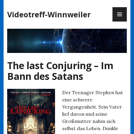
Zum
PR
Inhalt
Videotreff-Winnweiler
ME
springen
The last Conjuring – Im
Bann des Satans
Der Teenager Stephen hat
eine schwere
Vergangenheit. Sein Vater
lief davon und seine
Großmutter nahm sich
selbst das Leben. Dunkle