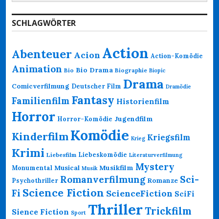
nach:
SCHLAGWÖRTER
Action
Abenteuer
Acion
Action-Komödie
Animation
Bio Drama
Bio
Biographie
Biopic
Drama
Comicverfilmung
Deutscher Film
Dramödie
Fantasy
Familienfilm
Historienfilm
Horror
Jugendfilm
Horror-Komödie
Komödie
Kinderfilm
Kriegsfilm
Krieg
Krimi
Liebeskomödie
Liebesfilm
Literaturverfilmung
Mystery
Musikfilm
Monumental
Musical
Musik
Romanverfilmung
Sci-
Psychothriller
Romanze
Science Fiction
Fi
ScienceFiction
SciFi
Thriller
Trickfilm
Sience Fiction
Sport