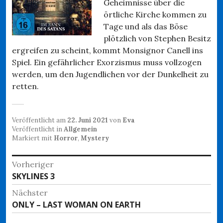
Geheimnisse über die
örtliche Kirche kommen zu
Tage und als das Böse
plötzlich von Stephen Besitz
ergreifen zu scheint, kommt Monsignor Canell ins
Spiel. Ein gefährlicher Exorzismus muss vollzogen
werden, um den Jugendlichen vor der Dunkelheit zu
retten.
Veröffentlicht am
22. Juni 2021
von
Eva
Veröffentlicht in
Allgemein
Markiert mit
Horror
,
Mystery
Beitragsnavigation
Vorheriger
Vorheriger
SKYLINES 3
Beitrag:
Nächster
Nächster
ONLY – LAST WOMAN ON EARTH
Beitrag: