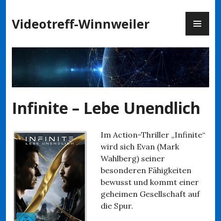
Zum
PR
Inhalt
Videotreff-Winnweiler
ME
springen
Infinite – Lebe Unendlich
Im Action-Thriller „Infinite“
wird sich Evan (Mark
Wahlberg) seiner
besonderen Fähigkeiten
bewusst und kommt einer
geheimen Gesellschaft auf
die Spur.