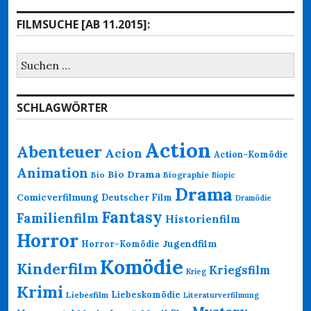
FILMSUCHE [AB 11.2015]:
Suchen
nach:
SCHLAGWÖRTER
Action
Abenteuer
Acion
Action-Komödie
Animation
Bio Drama
Bio
Biographie
Biopic
Drama
Comicverfilmung
Deutscher Film
Dramödie
Fantasy
Familienfilm
Historienfilm
Horror
Jugendfilm
Horror-Komödie
Komödie
Kinderfilm
Kriegsfilm
Krieg
Krimi
Liebeskomödie
Liebesfilm
Literaturverfilmung