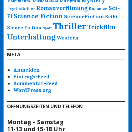
Mystery
Musikfilm
Monumental
Musical
Musik
Romanverfilmung
Sci-
Psychothriller
Romanze
Science Fiction
Fi
ScienceFiction
SciFi
Thriller
Trickfilm
Sience Fiction
Sport
Unterhaltung
Western
META
Anmelden
Eintrags-Feed
Kommentar-Feed
WordPress.org
ÖFFNUNGSZEITEN UND TELEFON
Montag – Samstag
11-13 und 15-18 Uhr