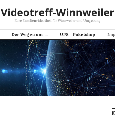
Videotreff-Winnweiler
Eure Familienvideothek für Winnweiler und Umgebung
Der Weg zu uns …
UPS – Paketshop
Imp
J