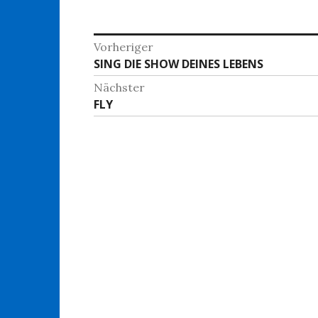
Beitragsnavigation
Vorheriger
Vorheriger
SING DIE SHOW DEINES LEBENS
Beitrag:
Nächster
Nächster
FLY
Beitrag: