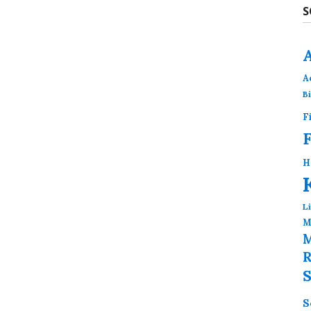
S
A
B
F
H
L
M
M
R
S
S