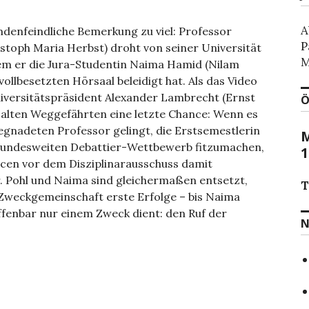
A
denfeindliche Bemerkung zu viel: Professor
P
istoph Maria Herbst) droht von seiner Universität
M
dem er die Jura-Studentin Naima Hamid (Nilam
vollbesetzten Hörsaal beleidigt hat. Als das Video
Universitätspräsident Alexander Lambrecht (Ernst
Ö
 alten Weggefährten eine letzte Chance: Wenn es
egnadeten Professor gelingt, die Erstsemestlerin
M
bundesweiten Debattier-Wettbewerb fitzumachen,
1
cen vor dem Disziplinarausschuss damit
. Pohl und Naima sind gleichermaßen entsetzt,
T
 Zweckgemeinschaft erste Erfolge – bis Naima
ffenbar nur einem Zweck dient: den Ruf der
N