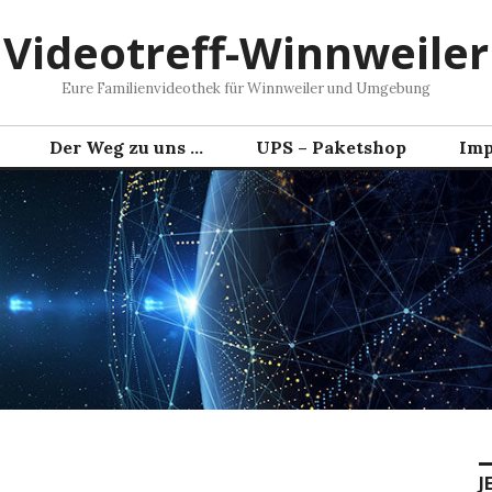
Videotreff-Winnweiler
Eure Familienvideothek für Winnweiler und Umgebung
Der Weg zu uns …
UPS – Paketshop
Imp
J