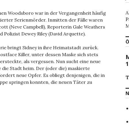
A
chen Woodsboro war in der Vergangenheit häufig
P
ierter Serienmörder. Inmitten der Fälle waren
M
cott (Neve Campbell), Reporterin Gale Weathers
d Polizist Dewey Riley (David Arquette).
Ö
ie bringt Sidney in ihre Heimatstadt zurück.
ostface Killer, unter dessen Maske sich stets
M
rsteckte, als vergessen. Nun sucht eine neue
1
 die Stadt heim. Der (oder die) maskierte
ordert neue Opfer. Es obliegt denjenigen, die in
T
ppe springen konnten, die neuen Täter zu
N