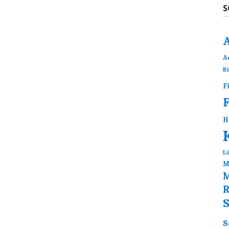
S
A
B
F
H
L
M
M
R
S
S