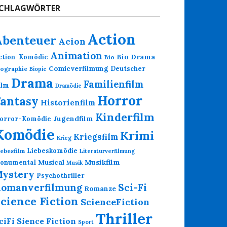
CHLAGWÖRTER
Action
Abenteuer
Acion
Animation
Bio Drama
ction-Komödie
Bio
Comicverfilmung
Deutscher
iographie
Biopic
Drama
Familienfilm
ilm
Dramödie
Horror
Fantasy
Historienfilm
Kinderfilm
Jugendfilm
orror-Komödie
Komödie
Krimi
Kriegsfilm
Krieg
Liebeskomödie
iebesfilm
Literaturverfilmung
Musikfilm
onumental
Musical
Musik
ystery
Psychothriller
omanverfilmung
Sci-Fi
Romanze
cience Fiction
ScienceFiction
Thriller
Sience Fiction
ciFi
Sport