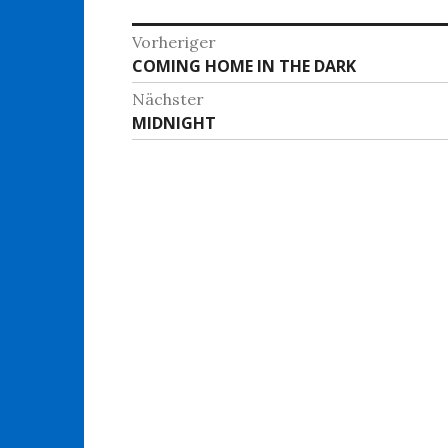
Beitragsnavigation
Vorheriger
Vorheriger
COMING HOME IN THE DARK
Beitrag:
Nächster
Nächster
MIDNIGHT
Beitrag: