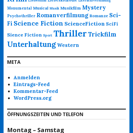
Liebesfilm
Literaturverfilmung
Mystery
Musikfilm
Monumental
Musical
Musik
Romanverfilmung
Sci-
Psychothriller
Romanze
Science Fiction
Fi
ScienceFiction
SciFi
Thriller
Trickfilm
Sience Fiction
Sport
Unterhaltung
Western
META
Anmelden
Eintrags-Feed
Kommentar-Feed
WordPress.org
ÖFFNUNGSZEITEN UND TELEFON
Montag – Samstag