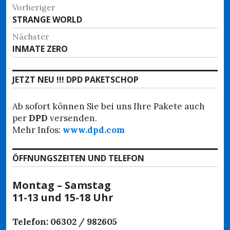
Beitragsnavigation
Vorheriger
Vorheriger
STRANGE WORLD
Beitrag:
Nächster
Nächster
INMATE ZERO
Beitrag:
JETZT NEU !!! DPD PAKETSCHOP
Ab sofort können Sie bei uns Ihre Pakete auch
per
DPD
versenden.
Mehr Infos:
www.dpd.com
ÖFFNUNGSZEITEN UND TELEFON
Montag – Samstag
11-13 und 15-18 Uhr
Telefon: 06302 / 982605