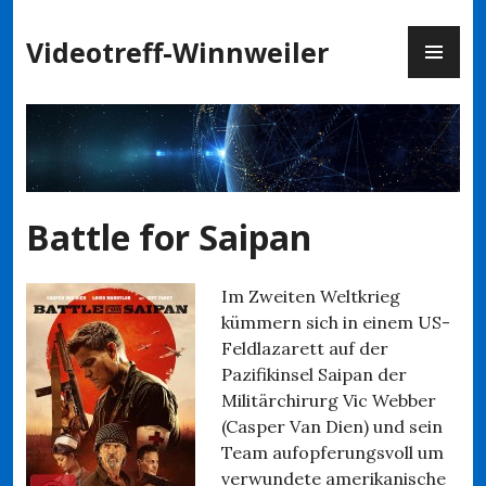
Zum
PR
Inhalt
Videotreff-Winnweiler
ME
springen
Battle for Saipan
Im Zweiten Weltkrieg
kümmern sich in einem US-
Feldlazarett auf der
Pazifikinsel Saipan der
Militärchirurg Vic Webber
(Casper Van Dien) und sein
Team aufopferungsvoll um
verwundete amerikanische