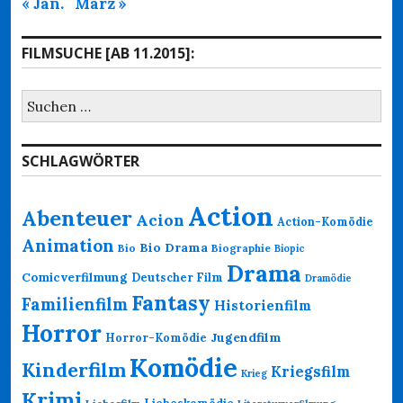
« Jan.
März »
FILMSUCHE [AB 11.2015]:
Suchen
nach:
SCHLAGWÖRTER
Action
Abenteuer
Acion
Action-Komödie
Animation
Bio Drama
Bio
Biographie
Biopic
Drama
Comicverfilmung
Deutscher Film
Dramödie
Fantasy
Familienfilm
Historienfilm
Horror
Jugendfilm
Horror-Komödie
Komödie
Kinderfilm
Kriegsfilm
Krieg
Krimi
Liebeskomödie