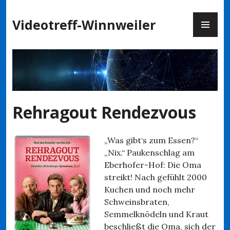
Zum
PR
Inhalt
Videotreff-Winnweiler
ME
springen
Rehragout Rendezvous
„Was gibt‘s zum Essen?“
„Nix.“ Paukenschlag am
Eberhofer-Hof: Die Oma
streikt! Nach gefühlt 2000
Kuchen und noch mehr
Schweinsbraten,
Semmelknödeln und Kraut
beschließt die Oma, sich der