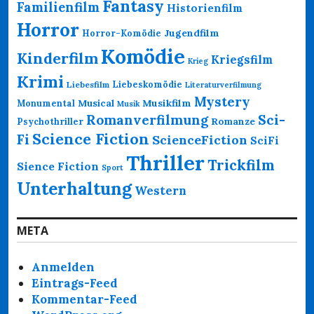
Fantasy
Familienfilm
Historienfilm
Horror
Jugendfilm
Horror-Komödie
Komödie
Kinderfilm
Kriegsfilm
Krieg
Krimi
Liebeskomödie
Liebesfilm
Literaturverfilmung
Mystery
Musikfilm
Monumental
Musical
Musik
Romanverfilmung
Sci-
Psychothriller
Romanze
Science Fiction
Fi
ScienceFiction
SciFi
Thriller
Trickfilm
Sience Fiction
Sport
Unterhaltung
Western
META
Anmelden
Eintrags-Feed
Kommentar-Feed