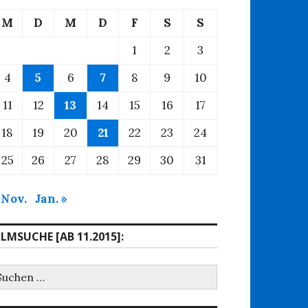
M
D
M
D
F
S
S
1
2
3
4
5
6
7
8
9
10
11
12
13
14
15
16
17
18
19
20
21
22
23
24
25
26
27
28
29
30
31
 Nov.
Jan. »
ILMSUCHE [AB 11.2015]:
uchen
ach: