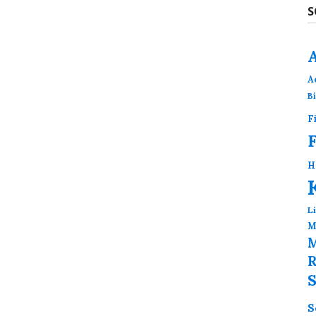
S
A
B
F
H
L
M
M
R
S
S