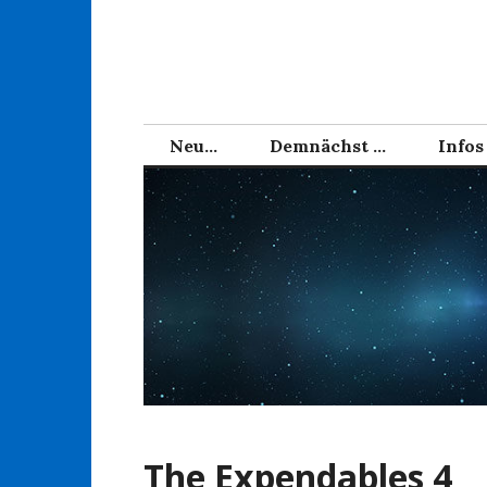
Zum
Inhalt
springen
Neu…
Demnächst …
Infos
The Expendables 4