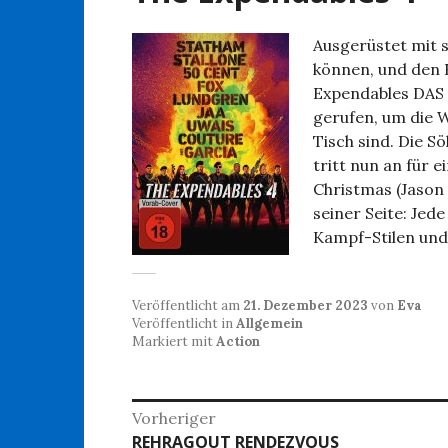
Ausgerüstet mit s
können, und den F
Expendables DAS 
gerufen, um die 
Tisch sind. Die S
tritt nun an für 
Christmas (Jaso
seiner Seite: Je
Kampf-Stilen und
Veröffentlicht am
21. Dezember 2023
von
Eva
Veröffentlicht in
Allgemein
Markiert mit
Action
Beitragsnavigation
Vorheriger
Vorheriger
REHRAGOUT RENDEZVOUS