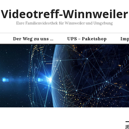
Videotreff-Winnweiler
Eure Familienvideothek für Winnweiler und Umgebung
Der Weg zu uns …
UPS – Paketshop
Imp
J