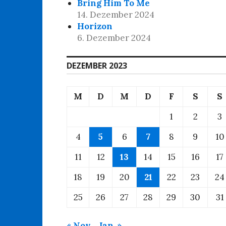
Bring Him To Me
14. Dezember 2024
Horizon
6. Dezember 2024
DEZEMBER 2023
M
D
M
D
F
S
S
1
2
3
4
5
6
7
8
9
10
11
12
13
14
15
16
17
18
19
20
21
22
23
24
25
26
27
28
29
30
31
« Nov.
Jan. »