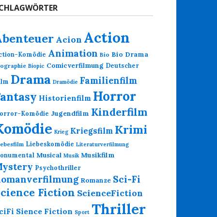
CHLAGWÖRTER
Action
Abenteuer
Acion
Animation
Bio Drama
ction-Komödie
Bio
Comicverfilmung
Deutscher
iographie
Biopic
Drama
Familienfilm
ilm
Dramödie
Horror
Fantasy
Historienfilm
Kinderfilm
Jugendfilm
orror-Komödie
Komödie
Krimi
Kriegsfilm
Krieg
Liebeskomödie
iebesfilm
Literaturverfilmung
Musikfilm
onumental
Musical
Musik
ystery
Psychothriller
omanverfilmung
Sci-Fi
Romanze
cience Fiction
ScienceFiction
Thriller
Sience Fiction
ciFi
Sport